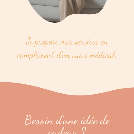
Je propose mes services en
complément d’un suivi médical.
Besoin d'une idée de
cadeau ?